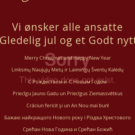
Vi ønsker alle ansatte
Gledelig jul og et Godt nyt
Merry Christmas and Happy New Year
Linksmų Naujųjų Metų ir Laimingų Šventų Kalėdų
С Рождеством и
С Новым Годом
Priecīgu Jauno Gadu un Priecīgus Ziemassvētkus
Crăciun fericit şi un An Nou mai bun!
Бажаю найкращого Нового року i Рiздва Христового
Срећан Нова Година и Срећан Божић