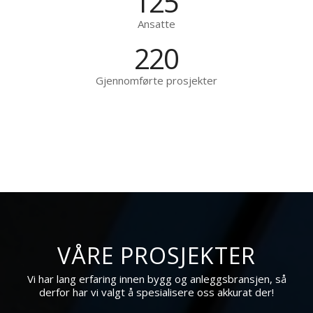
125
Ansatte
220
Gjennomførte prosjekter
VÅRE PROSJEKTER
Vi har lang erfaring innen bygg og anleggsbransjen, så
derfor har vi valgt å spesialisere oss akkurat der!